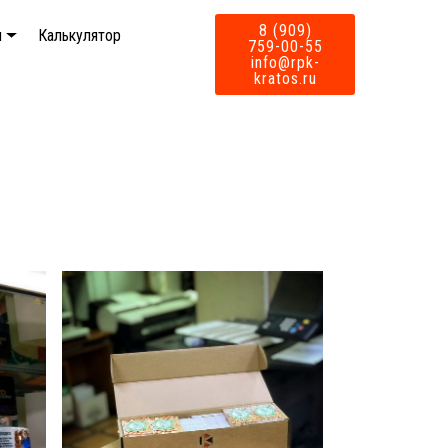
8 (909)
м
Калькулятор
759-00-55
info@rpk-
kratos.ru